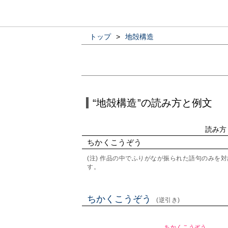
トップ
>
地殻構造
“地殻構造”の読み方と例文
読み方
ちかくこうぞう
(注) 作品の中でふりがなが振られた語句のみ
す。
ちかくこうぞう
(逆引き)
ちかくこうぞう