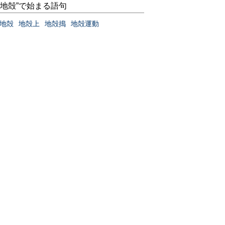
“地殻”で始まる語句
地殻
地殻上
地殻搗
地殻運動