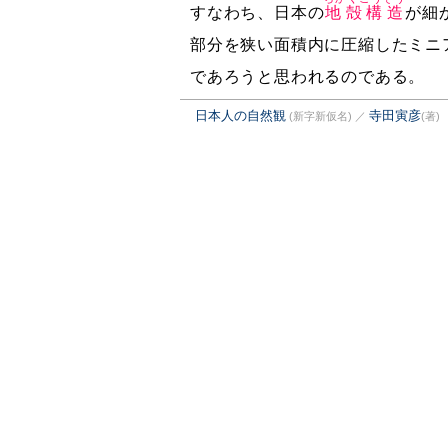
すなわち、日本の
地殻構造
が細
部分を狭い面積内に圧縮したミニ
であろうと思われるのである。
日本人の自然観
寺田寅彦
(新字新仮名)
／
(著)