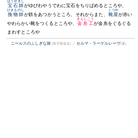
ほうせきし
宝石師
がゆびわやうでわに宝石をちりばめるところや、
ひきものし
くつや
挽物師
が鉄をあつかうところ、それからまた、
靴屋
が赤い
きんしこう
やわらかい靴をつくるところや、
金糸工
が金糸をぐるぐる
まわすところや
ニールスのふしぎな旅
セルマ・ラーゲルレーヴ
(新字新仮名)
／
(著)