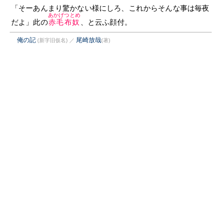
「そーあんまり驚かない様にしろ、これからそんな事は毎夜
あかげつとめ
だよ」此の
赤毛布奴
、と云ふ顔付。
俺の記
尾崎放哉
(新字旧仮名)
／
(著)