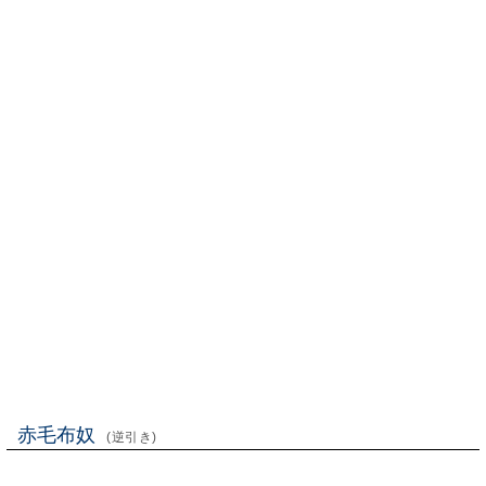
赤毛布奴
(逆引き)